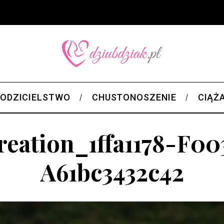
ODZICIELSTWO
CHUSTONOSZENIE
CIĄŻ
eation_1ffa1178-F0
A61bc3432c42