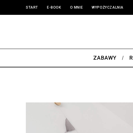
START
E-BOOK
O MNIE
WYPOŻYCZALNIA
ZABAWY
R