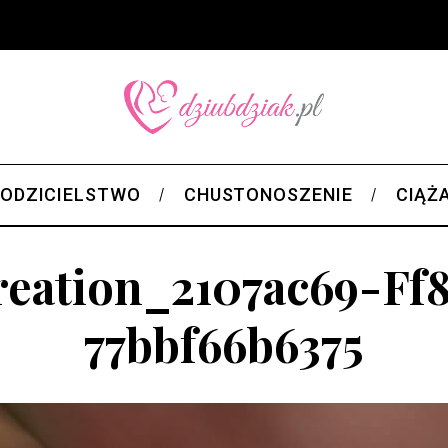
ODZICIELSTWO
CHUSTONOSZENIE
CIĄŻ
eation_2107ac69-Ff
77bbf66b6375