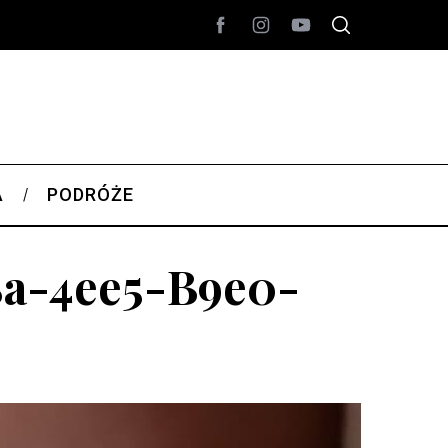
A
PODRÓŻE
8a-4ee5-B9e0-