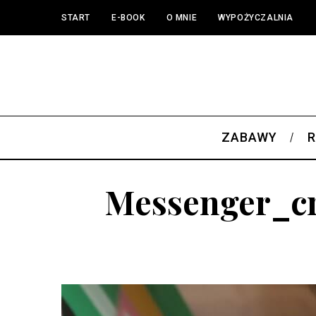
START
E-BOOK
O MNIE
WYPOŻYCZALNIA
ZABAWY
R
Messenger_cr