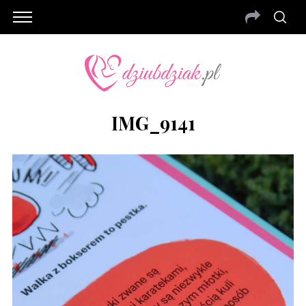
IMG_9141
S