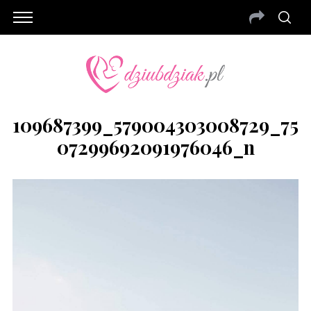
109687399_579004303008729_75
07299692091976046_n