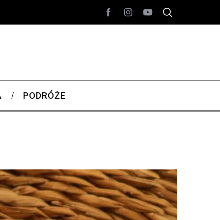
A
PODRÓŻE