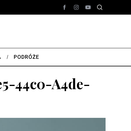
A
PODRÓŻE
e5-44c0-A4de-