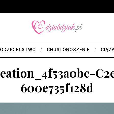
ODZICIELSTWO
CHUSTONOSZENIE
CIĄŻ
eation_4f53a0bc-C2
600e735f128d