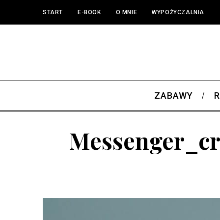
START
E-BOOK
O MNIE
WYPOŻYCZALNIA
ZABAWY
R
Messenger_cr