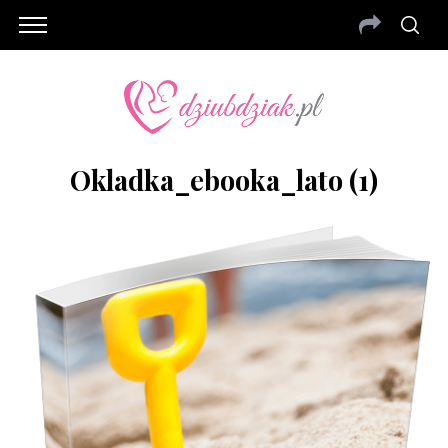
Okladka_ebooka_lato (1)
S
e