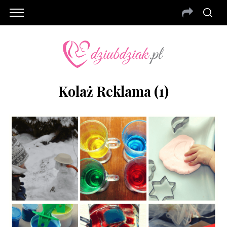
Kolaż Reklama (1)
S
e
a