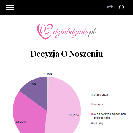
Decyzja O Noszeniu
S
e
a