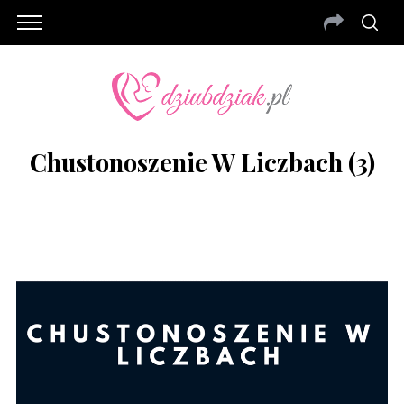
Chustonoszenie W Liczbach (3)
S
e
a