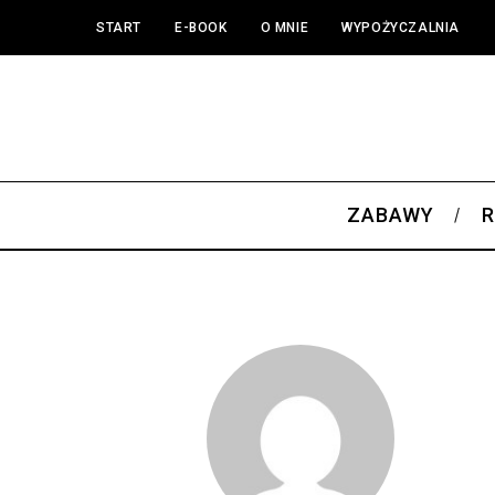
START
E-BOOK
O MNIE
WYPOŻYCZALNIA
ZABAWY
R