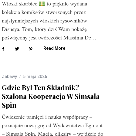
Włoski skarbiec
to pięknie wydana
kolekcja komiksów stworzonych przez
najsłynniejszych włoskich rysowników
Disneya. Tom, który dziś Wam pokażę
poświęcony jest twórczości Massima De…
Read More
Zabawy
5 maja 2026
Gdzie Był Ten Składnik?
Szalona Kooperacja W Simsala
Spin
Ćwiczenie pamięci i nauka współpracy –
poznajcie nową grę od Wydawnictwa Egmont
– Simsala Spin. Magia, eliksiry – wejdźcie do