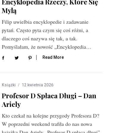
Encyklopedia Rzeczy, Które Się
Mylą
Filip uwielbia encyklopedie i zadawanie
pytań. Często pyta czym się coś różni, a
dlaczego coś nazywa się tak, a tak.
Pomyślałam, że nowość „Encyklopedia…
Read More
Książki
12 kwietnia 2026
Profesor D Spłaca Długi – Dan
Ariely
Kto czekał na kolejne przygody Profesora D?
W poprzedni weekend trafiła do nas nowa
książka Dan Ariely „Profesor D spłaca długi”.