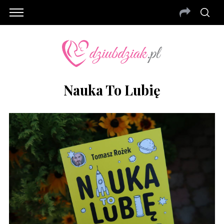
Nauka To Lubię
S
e
a