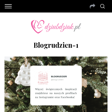
Blogrudzien-1
S
e
a